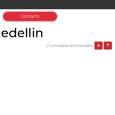
Contacto
edellin
2 inmuebles encontrados