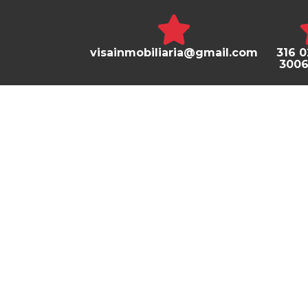
visainmobiliaria@gmail.com
316 
300