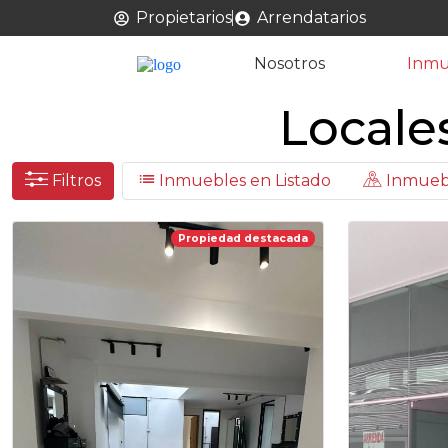
Propietarios
Arrendatarios
Nosotros
Inmu
Locale
Filtros
Inmuebles en Listado
Inmueb
Propiedad destacada