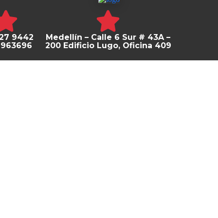
027 9442
Medellín – Calle 6 Sur # 43A –
6963696
200 Edificio Lugo, Oficina 409
Medellín, Colombia