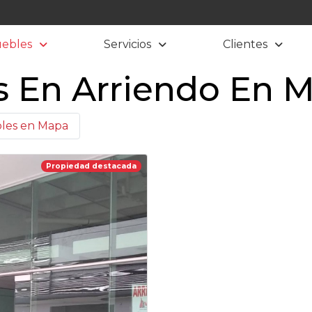
ebles
Servicios
Clientes
s En Arriendo En M
les en Mapa
Propiedad destacada