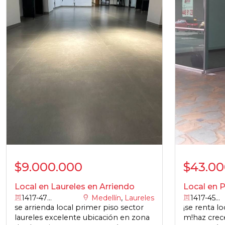
$9.000.000
$43.00
Local en Laureles en Arriendo
Local en 
1417-4756
Medellín
,
Laureles
1417-4515
se arrienda local primer piso sector
¡se renta l
laureles excelente ubicación en zona
m!haz crece